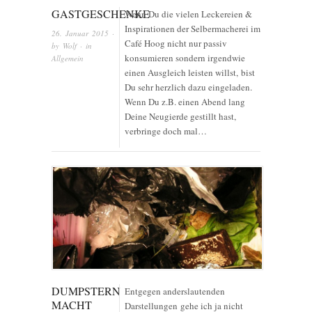
GASTGESCHENKE
Wenn Du die vielen Leckereien &
Inspirationen der Selbermacherei im
26. Januar 2015
·
Café Hoog nicht nur passiv
by
Wolf
· in
konsumieren sondern irgendwie
Allgemein
einen Ausgleich leisten willst, bist
Du sehr herzlich dazu eingeladen.
Wenn Du z.B. einen Abend lang
Deine Neugierde gestillt hast,
verbringe doch mal…
DUMPSTERN
Entgegen anderslautenden
MACHT
Darstellungen gehe ich ja nicht