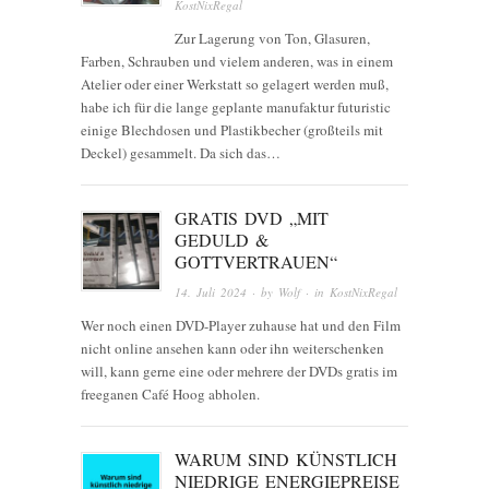
KostNixRegal
Zur Lagerung von Ton, Glasuren,
Farben, Schrauben und vielem anderen, was in einem
Atelier oder einer Werkstatt so gelagert werden muß,
habe ich für die lange geplante manufaktur futuristic
einige Blechdosen und Plastikbecher (großteils mit
Deckel) gesammelt. Da sich das…
GRATIS DVD „MIT
GEDULD &
GOTTVERTRAUEN“
14. Juli 2024
· by
Wolf
· in
KostNixRegal
Wer noch einen DVD-Player zuhause hat und den Film
nicht online ansehen kann oder ihn weiterschenken
will, kann gerne eine oder mehrere der DVDs gratis im
freeganen Café Hoog abholen.
WARUM SIND KÜNSTLICH
NIEDRIGE ENERGIEPREISE