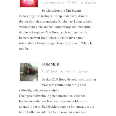
1. November 2018
· by
Wolf
· in
Allgemein
So wie schon die Uni-brennt-
Bewegung, das Refugee Camp in der Votivkirche
(bevor das jahrtausendealte Kirchenasyl abgeschafft
wurde) und viele andere Partner-Projekte unterstützt
das erste freegane Cafe Hoog auch sehr gerne die
bemerkenswert friedlichen, konstruktiven und
integrativen Donnerstags-Demonstrationen. Whatch
out for…
SOMMER
5. Juli 2016
· by
Wolf
· in
Allgemein
Da das Café Hoog derzeit noch in einer
zwar sehr zentral und ruhig aber
südseitig gelegenen, kleinen
Dachgeschoßwohnung beheimatet ist, wird bei
hochsommerlichen Temperaturen empfohlen, erst
abends (oder in Badebekleidung) zu kommen, um ein
laues Lüftchen auf der Dachterasse zu genießen.