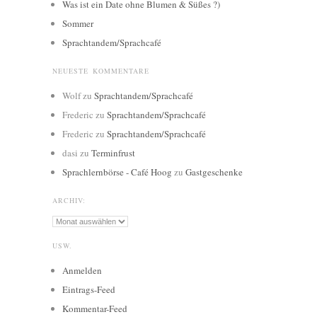
Was ist ein Date ohne Blumen & Süßes ?)
Sommer
Sprachtandem/Sprachcafé
NEUESTE KOMMENTARE
Wolf
zu
Sprachtandem/Sprachcafé
Frederic
zu
Sprachtandem/Sprachcafé
Frederic
zu
Sprachtandem/Sprachcafé
dasi
zu
Terminfrust
Sprachlernbörse - Café Hoog
zu
Gastgeschenke
ARCHIV:
Archiv:
USW.
Anmelden
Eintrags-Feed
Kommentar-Feed