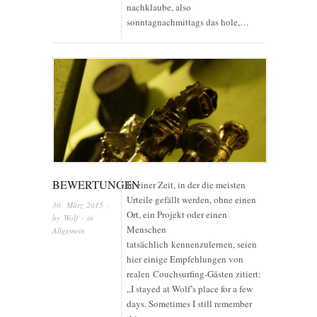
nachklaube, also
sonntagnachmittags das hole,…
BEWERTUNGEN
In einer Zeit, in der die meisten
Urteile gefällt werden, ohne einen
30. März 2015
·
Ort, ein Projekt oder einen
by
Wolf
· in
Menschen
Allgemein
tatsächlich kennenzulernen, seien
hier einige Empfehlungen von
realen Couchsurfing-Gästen zitiert:
„I stayed at Wolf’s place for a few
days. Sometimes I still remember