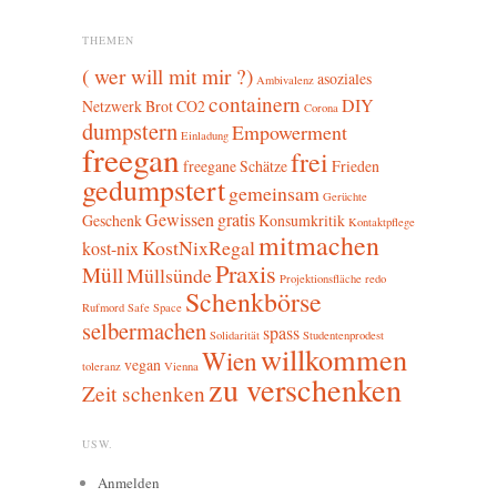
THEMEN
( wer will mit mir ?)
asoziales
Ambivalenz
containern
DIY
Netzwerk
Brot
CO2
Corona
dumpstern
Empowerment
Einladung
freegan
frei
freegane Schätze
Frieden
gedumpstert
gemeinsam
Gerüchte
Gewissen
gratis
Geschenk
Konsumkritik
Kontaktpflege
mitmachen
KostNixRegal
kost-nix
Praxis
Müll
Müllsünde
Projektionsfläche
redo
Schenkbörse
Rufmord
Safe Space
selbermachen
spass
Solidarität
Studentenprodest
willkommen
Wien
vegan
toleranz
Vienna
zu verschenken
Zeit schenken
USW.
Anmelden