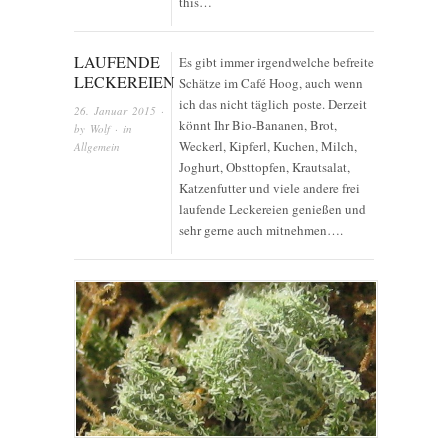
this…
LAUFENDE
Es gibt immer irgendwelche befreite
LECKEREIEN
Schätze im Café Hoog, auch wenn
ich das nicht täglich poste. Derzeit
26. Januar 2015
·
könnt Ihr Bio-Bananen, Brot,
by
Wolf
· in
Weckerl, Kipferl, Kuchen, Milch,
Allgemein
Joghurt, Obsttopfen, Krautsalat,
Katzenfutter und viele andere frei
laufende Leckereien genießen und
sehr gerne auch mitnehmen….