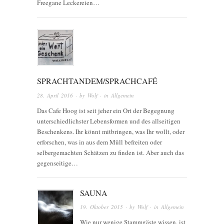
Freegane Leckereien…
SPRACHTANDEM/SPRACHCAFÉ
28. April 2016
· by
Wolf
· in
Allgemein
Das Cafe Hoog ist seit jeher ein Ort der Begegnung
unterschiedlichster Lebensformen und des allseitigen
Beschenkens. Ihr könnt mitbringen, was Ihr wollt, oder
erforschen, was in aus dem Müll befreiten oder
selbergemachten Schätzen zu finden ist. Aber auch das
gegenseitige…
SAUNA
19. Oktober 2015
· by
Wolf
· in
Allgemein
Wie nur wenige Stammgäste wissen, ist