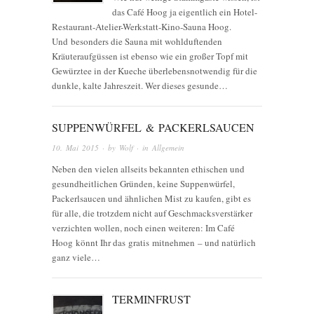
das Café Hoog ja eigentlich ein Hotel-
Restaurant-Atelier-Werkstatt-Kino-Sauna Hoog.
Und besonders die Sauna mit wohlduftenden
Kräuteraufgüssen ist ebenso wie ein großer Topf mit
Gewürztee in der Kueche überlebensnotwendig für die
dunkle, kalte Jahreszeit. Wer dieses gesunde…
SUPPENWÜRFEL & PACKERLSAUCEN
10. Mai 2015
· by
Wolf
· in
Allgemein
Neben den vielen allseits bekannten ethischen und
gesundheitlichen Gründen, keine Suppenwürfel,
Packerlsaucen und ähnlichen Mist zu kaufen, gibt es
für alle, die trotzdem nicht auf Geschmacksverstärker
verzichten wollen, noch einen weiteren: Im Café
Hoog könnt Ihr das gratis mitnehmen – und natürlich
ganz viele…
TERMINFRUST