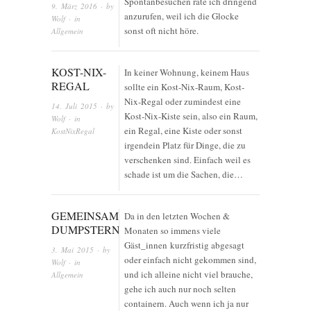
Spontanbesuchen rate ich dringend
9. März 2016
· by
anzurufen, weil ich die Glocke
Wolf
· in
sonst oft nicht höre.
Allgemein
KOST-NIX-
In keiner Wohnung, keinem Haus
REGAL
sollte ein Kost-Nix-Raum, Kost-
Nix-Regal oder zumindest eine
14. Juli 2015
· by
Kost-Nix-Kiste sein, also ein Raum,
Wolf
· in
ein Regal, eine Kiste oder sonst
KostNixRegal
irgendein Platz für Dinge, die zu
verschenken sind. Einfach weil es
schade ist um die Sachen, die…
GEMEINSAM
Da in den letzten Wochen &
DUMPSTERN
Monaten so immens viele
Gäst_innen kurzfristig abgesagt
3. Mai 2015
· by
oder einfach nicht gekommen sind,
Wolf
· in
und ich alleine nicht viel brauche,
Allgemein
gehe ich auch nur noch selten
containern. Auch wenn ich ja nur