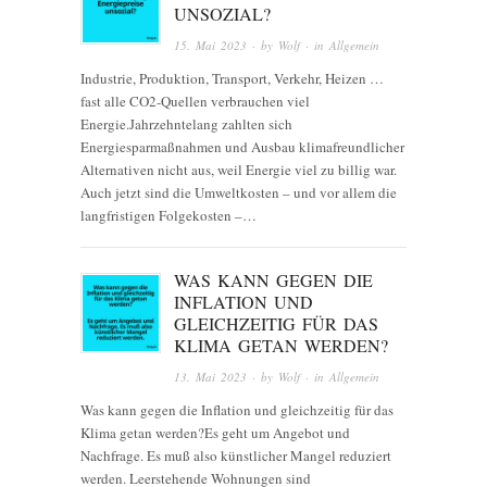
UNSOZIAL?
15. Mai 2023
· by
Wolf
· in
Allgemein
Industrie, Produktion, Transport, Verkehr, Heizen …
fast alle CO2-Quellen verbrauchen viel
Energie.Jahrzehntelang zahlten sich
Energiesparmaßnahmen und Ausbau klimafreundlicher
Alternativen nicht aus, weil Energie viel zu billig war.
Auch jetzt sind die Umweltkosten – und vor allem die
langfristigen Folgekosten –…
WAS KANN GEGEN DIE
INFLATION UND
GLEICHZEITIG FÜR DAS
KLIMA GETAN WERDEN?
13. Mai 2023
· by
Wolf
· in
Allgemein
Was kann gegen die Inflation und gleichzeitig für das
Klima getan werden?Es geht um Angebot und
Nachfrage. Es muß also künstlicher Mangel reduziert
werden. Leerstehende Wohnungen sind