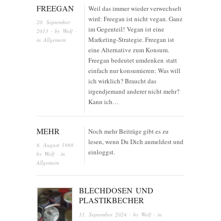
FREEGAN
Weil das immer wieder verwechselt
wird: Freegan ist nicht vegan. Ganz
20. September
im Gegenteil! Vegan ist eine
2013
· by
Wolf
·
Marketing-Strategie. Freegan ist
in
Allgemein
eine Alternative zum Konsum.
Freegan bedeutet umdenken statt
einfach nur konsumieren: Was will
ich wirklich? Braucht das
irgendjemand anderer nicht mehr?
Kann ich…
MEHR
Noch mehr Beiträge gibt es zu
lesen, wenn Du Dich anmeldest und
8. August 1988
·
einloggst.
by
Wolf
· in
Allgemein
BLECHDOSEN UND
PLASTIKBECHER
11. September 2024
· by
Wolf
· in