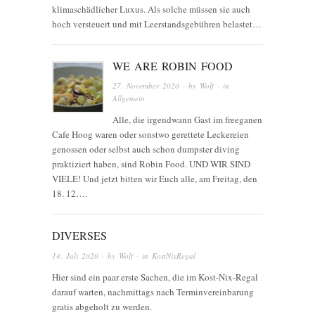
klimaschädlicher Luxus. Als solche müssen sie auch
hoch versteuert und mit Leerstandsgebühren belastet…
WE ARE ROBIN FOOD
27. November 2020
· by
Wolf
· in
Allgemein
Alle, die irgendwann Gast im freeganen
Cafe Hoog waren oder sonstwo gerettete Leckereien
genossen oder selbst auch schon dumpster diving
praktiziert haben, sind Robin Food. UND WIR SIND
VIELE! Und jetzt bitten wir Euch alle, am Freitag, den
18. 12….
DIVERSES
14. Juli 2020
· by
Wolf
· in
KostNixRegal
Hier sind ein paar erste Sachen, die im Kost-Nix-Regal
darauf warten, nachmittags nach Terminvereinbarung
gratis abgeholt zu werden.