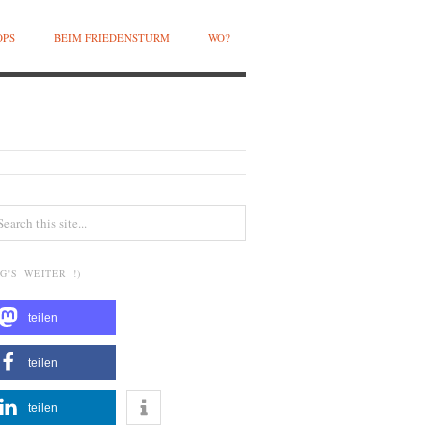
OPS
BEIM FRIEDENSTURM
WO?
G'S WEITER !)
teilen
teilen
teilen