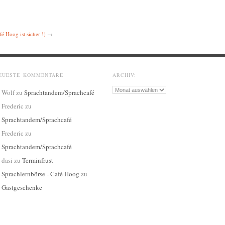
 Hoog ist sicher !)
→
EUESTE KOMMENTARE
ARCHIV:
Archiv:
Wolf
zu
Sprachtandem/Sprachcafé
Frederic
zu
Sprachtandem/Sprachcafé
Frederic
zu
Sprachtandem/Sprachcafé
dasi
zu
Terminfrust
Sprachlernbörse - Café Hoog
zu
Gastgeschenke