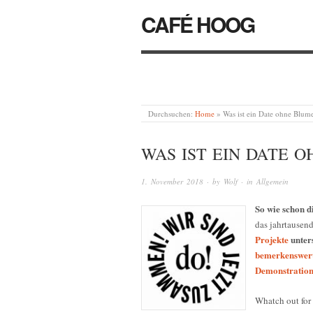
CAFÉ HOOG
Durchsuchen:
Home
»
Was ist ein Date ohne Blum
WAS IST EIN DATE O
1. November 2018
· by
Wolf
· in
Allgemein
So wie schon d
das jahrtausen
Projekte
unters
bemerkenswert 
Demonstratio
Whatch out for 