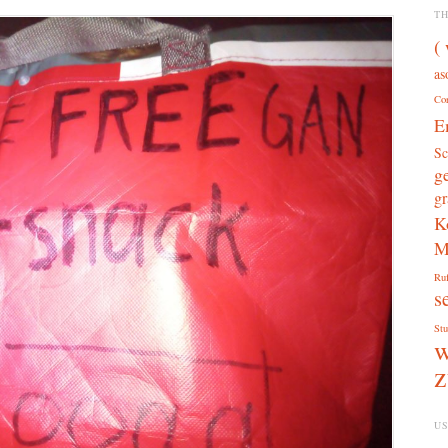
T
(
as
Co
E
Sc
g
gr
K
M
Ru
s
Stu
w
z
US