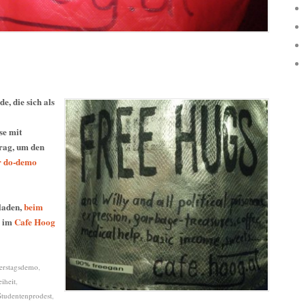
de, die sich als
se mit
trag, um den
er do-demo
eladen,
beim
l im
Cafe Hoog
erstagsdemo
,
iheit
,
Studentenprodest
,