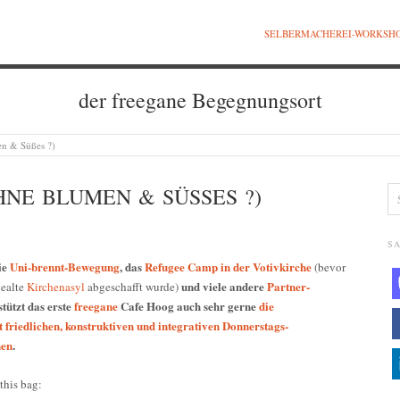
SELBERMACHEREI-WORKSH
der freegane Begegnungsort
en & Süßes ?)
HNE BLUMEN & SÜSSES ?)
SA
ie
Uni-brennt-Bewegung
, das
Refugee Camp in der Votivkirche
(bevor
und viele andere
Partner-
dealte
Kirchenasyl
abgeschafft wurde)
tützt das erste
freegane
Cafe Hoog auch sehr gerne
die
friedlichen, konstruktiven und integrativen Donnerstags-
nen
.
this bag: