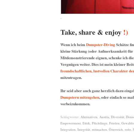
.
Take, share & enjoy
!)
Wenn ich beim
Dumpster-Diving
Schätze fin
kleine Stärkung (oder Aufmerksamkeit) für
Mitdemonstrierende eignen, schenke ich die
Vergnügen weiter. Dies ist mein kleiner Bei
freundschaftlichen, lustvollen Charakter d
mitzutragen.
Ihr seid aber auch ganz herzlich dazu eing
Dumpstern mitzugehen
, oder einfach so ma
vorbeizukommen.
Schlagwörter:
Alternativen
,
Austria
,
Diversität
,
Donn
Empowerment
,
Ethik
,
Flüchtlinge
,
Frieden
,
Gewaltfre
Integration
,
Integrität
,
mitmachen
,
Österreich
,
redo
,