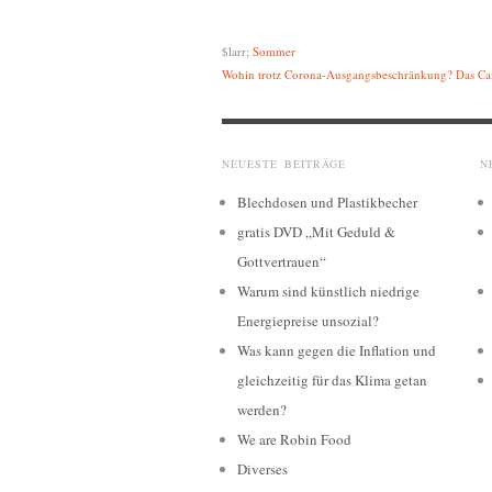
$larr;
Sommer
Wohin trotz Corona-Ausgangsbeschränkung? Das Café
NEUESTE BEITRÄGE
N
Blechdosen und Plastikbecher
gratis DVD „Mit Geduld &
Gottvertrauen“
Warum sind künstlich niedrige
Energiepreise unsozial?
Was kann gegen die Inflation und
gleichzeitig für das Klima getan
werden?
We are Robin Food
Diverses