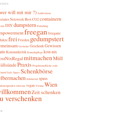
HEMEN
 wer will mit mir ?)
Ambivalenz
containern
oziales Netzwerk
Brot
CO2
dumpstern
DIY
rona
Einladung
freegan
mpowerment
freegane
gedumpstert
frei
hätze
Frieden
emeinsam
Gewissen
Geschenk
Gerüchte
atis
kost-nix
Konsumkritik
Kontaktpflege
mitmachen
Müll
ostNixRegal
Praxis
üllsünde
Projektionsfläche
redo
Schenkbörse
fmord
Safe Space
elbermachen
spass
Solidarität
Wien
vegan
dentenprodest
toleranz
Vienna
illkommen
Zeit schenken
u verschenken
W.