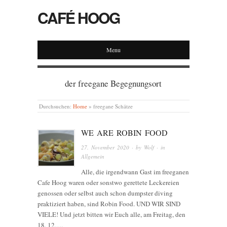
CAFÉ HOOG
Menu
der freegane Begegnungsort
Durchsuchen:
Home
»
freegane Schätze
WE ARE ROBIN FOOD
27. November 2020
· by
Wolf
· in
Allgemein
Alle, die irgendwann Gast im freeganen
Cafe Hoog waren oder sonstwo gerettete Leckereien
genossen oder selbst auch schon dumpster diving
praktiziert haben, sind Robin Food. UND WIR SIND
VIELE! Und jetzt bitten wir Euch alle, am Freitag, den
18. 12….