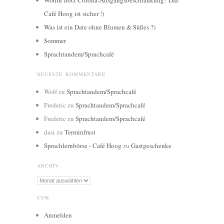
Wohin trotz Corona-Ausgangsbeschränkung? Das
Café Hoog ist sicher !)
Was ist ein Date ohne Blumen & Süßes ?)
Sommer
Sprachtandem/Sprachcafé
NEUESTE KOMMENTARE
Wolf
zu
Sprachtandem/Sprachcafé
Frederic
zu
Sprachtandem/Sprachcafé
Frederic
zu
Sprachtandem/Sprachcafé
dasi
zu
Terminfrust
Sprachlernbörse - Café Hoog
zu
Gastgeschenke
ARCHIV:
Archiv:
USW.
Anmelden