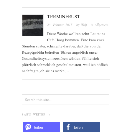
TERMINFRUST
23. Februar 2015
· by
Wolf
· in
Allgemein
Diese Woche wollten zehn Leute ins
Café Hoog kommen. Eine kam zwei
Stunden später, schimpfte darüber, daß die von der
Rezeptgebühr befreiten Türken angeblich unser
Gesundheitssystem zerstören würden, fühlte sich
plötzlich schrecklich geschulmeistert, weil ich höflich
nachfragte, ob sie es merke,…
SAG'S WEITER !)
teilen
teilen