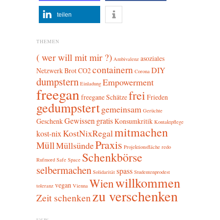
teilen
THEMEN
( wer will mit mir ?)
asoziales
Ambivalenz
containern
DIY
Netzwerk
Brot
CO2
Corona
dumpstern
Empowerment
Einladung
freegan
frei
freegane Schätze
Frieden
gedumpstert
gemeinsam
Gerüchte
Gewissen
gratis
Geschenk
Konsumkritik
Kontaktpflege
mitmachen
KostNixRegal
kost-nix
Praxis
Müll
Müllsünde
Projektionsfläche
redo
Schenkbörse
Rufmord
Safe Space
selbermachen
spass
Solidarität
Studentenprodest
willkommen
Wien
vegan
toleranz
Vienna
zu verschenken
Zeit schenken