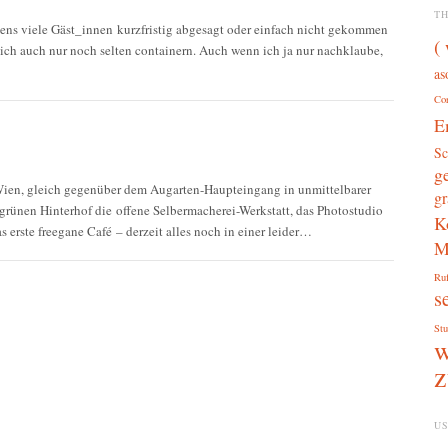
T
ns viele Gäst_innen kurzfristig abgesagt oder einfach nicht gekommen
(
e ich auch nur noch selten containern. Auch wenn ich ja nur nachklaube,
as
Co
E
Sc
g
ien, gleich gegenüber dem Augarten-Haupteingang in unmittelbarer
gr
grünen Hinterhof die offene Selbermacherei-Werkstatt, das Photostudio
K
 erste freegane Café – derzeit alles noch in einer leider…
M
Ru
s
Stu
w
z
US