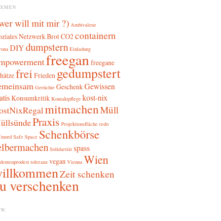
HEMEN
 wer will mit mir ?)
Ambivalenz
containern
oziales Netzwerk
Brot
CO2
dumpstern
DIY
rona
Einladung
freegan
mpowerment
freegane
gedumpstert
frei
hätze
Frieden
emeinsam
Gewissen
Geschenk
Gerüchte
atis
kost-nix
Konsumkritik
Kontaktpflege
mitmachen
Müll
ostNixRegal
Praxis
üllsünde
Projektionsfläche
redo
Schenkbörse
fmord
Safe Space
elbermachen
spass
Solidarität
Wien
vegan
dentenprodest
toleranz
Vienna
illkommen
Zeit schenken
u verschenken
W.