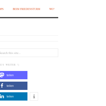
OPS
BEIM FRIEDENSTURM
WO?
G'S WEITER !)
teilen
teilen
teilen