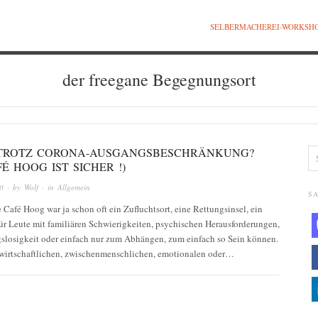
SELBERMACHEREI-WORKSH
der freegane Begegnungsort
TROTZ CORONA-AUSGANGSBESCHRÄNKUNG?
É HOOG IST SICHER !)
0
· by
Wolf
· in
Allgemein
SA
 Café Hoog war ja schon oft ein Zufluchtsort, eine Rettungsinsel, ein
ür Leute mit familiären Schwierigkeiten, psychischen Herausforderungen,
gslosigkeit oder einfach nur zum Abhängen, zum einfach so Sein können.
 wirtschaftlichen, zwischenmenschlichen, emotionalen oder…