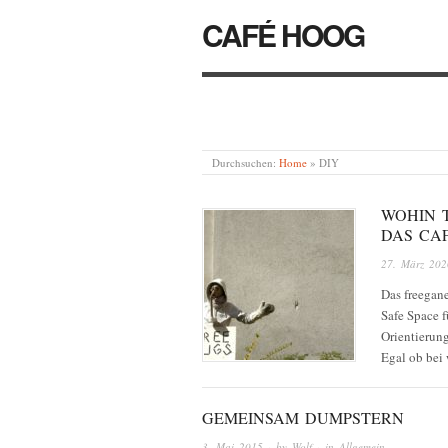
CAFÉ HOOG
Durchsuchen:
Home
»
DIY
WOHIN 
DAS CAF
27. März 202
Das freegane
Safe Space f
Orientierun
Egal ob bei
GEMEINSAM DUMPSTERN
3. Mai 2015
· by
Wolf
· in
Allgemein