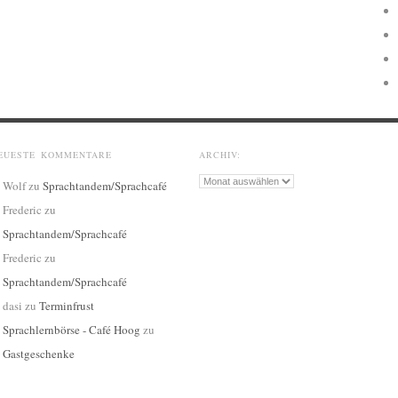
EUESTE KOMMENTARE
ARCHIV:
Archiv:
Wolf
zu
Sprachtandem/Sprachcafé
Frederic
zu
Sprachtandem/Sprachcafé
Frederic
zu
Sprachtandem/Sprachcafé
dasi
zu
Terminfrust
Sprachlernbörse - Café Hoog
zu
Gastgeschenke