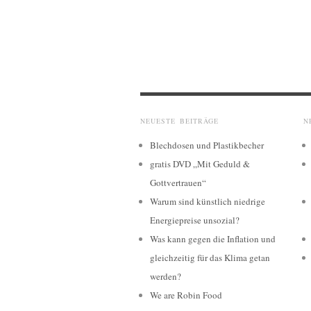
NEUESTE BEITRÄGE
N
Blechdosen und Plastikbecher
gratis DVD „Mit Geduld &
Gottvertrauen“
Warum sind künstlich niedrige
Energiepreise unsozial?
Was kann gegen die Inflation und
gleichzeitig für das Klima getan
werden?
We are Robin Food