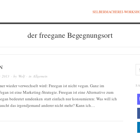
SELBERMACHEREI-WORKSH
der freegane Begegnungsort
N
r 2013
· by
Wolf
· in
Allgemein
er wieder verwechselt wird: Freegan ist nicht vegan. Ganz im
SA
egan ist eine Marketing-Strategie. Freegan ist eine Alternative zum
egan bedeutet umdenken statt einfach nur konsumieren: Was will ich
raucht das irgendjemand anderer nicht mehr? Kann ich…