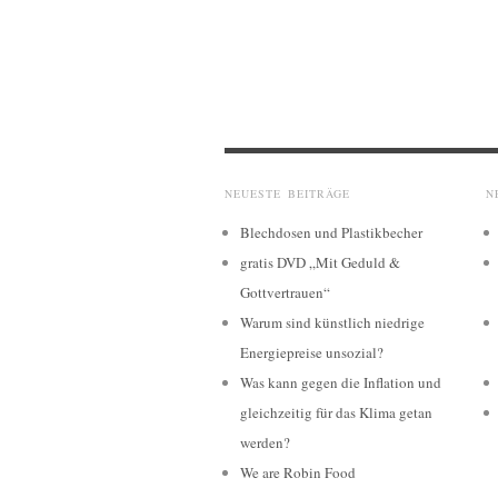
NEUESTE BEITRÄGE
N
Blechdosen und Plastikbecher
gratis DVD „Mit Geduld &
Gottvertrauen“
Warum sind künstlich niedrige
Energiepreise unsozial?
Was kann gegen die Inflation und
gleichzeitig für das Klima getan
werden?
We are Robin Food