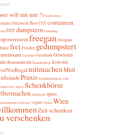
HEMEN
 wer will mit mir ?)
Ambivalenz
containern
oziales Netzwerk
Brot
CO2
dumpstern
DIY
rona
Einladung
freegan
mpowerment
freegane
gedumpstert
frei
hätze
Frieden
emeinsam
Gewissen
Geschenk
Gerüchte
atis
kost-nix
Konsumkritik
Kontaktpflege
mitmachen
Müll
ostNixRegal
Praxis
üllsünde
Projektionsfläche
redo
Schenkbörse
fmord
Safe Space
elbermachen
spass
Solidarität
Wien
vegan
dentenprodest
toleranz
Vienna
illkommen
Zeit schenken
u verschenken
W.