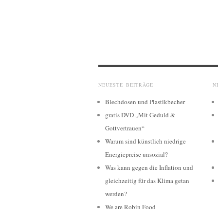
NEUESTE BEITRÄGE
N
Blechdosen und Plastikbecher
gratis DVD „Mit Geduld &
Gottvertrauen“
Warum sind künstlich niedrige
Energiepreise unsozial?
Was kann gegen die Inflation und
gleichzeitig für das Klima getan
werden?
We are Robin Food