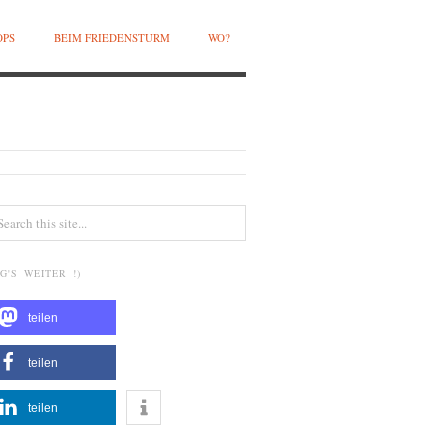
OPS
BEIM FRIEDENSTURM
WO?
G'S WEITER !)
teilen
teilen
teilen