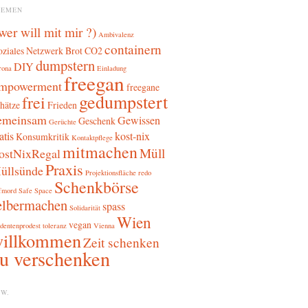
HEMEN
 wer will mit mir ?)
Ambivalenz
containern
oziales Netzwerk
Brot
CO2
dumpstern
DIY
rona
Einladung
freegan
mpowerment
freegane
gedumpstert
frei
hätze
Frieden
emeinsam
Gewissen
Geschenk
Gerüchte
atis
kost-nix
Konsumkritik
Kontaktpflege
mitmachen
Müll
ostNixRegal
Praxis
üllsünde
Projektionsfläche
redo
Schenkbörse
fmord
Safe Space
elbermachen
spass
Solidarität
Wien
vegan
dentenprodest
toleranz
Vienna
illkommen
Zeit schenken
u verschenken
W.