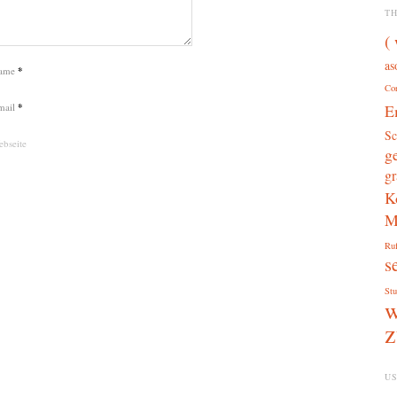
T
(
as
ame
*
Co
mail
*
E
Sc
bseite
g
gr
K
M
Ru
s
Stu
w
z
US