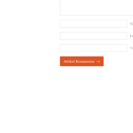
N
E
We