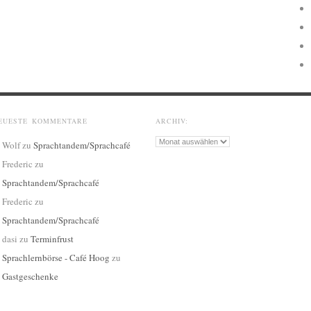
EUESTE KOMMENTARE
ARCHIV:
Archiv:
Wolf
zu
Sprachtandem/Sprachcafé
Frederic
zu
Sprachtandem/Sprachcafé
Frederic
zu
Sprachtandem/Sprachcafé
dasi
zu
Terminfrust
Sprachlernbörse - Café Hoog
zu
Gastgeschenke