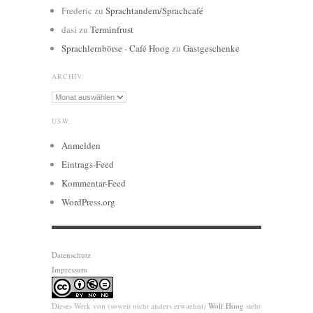
Frederic
zu
Sprachtandem/Sprachcafé
dasi
zu
Terminfrust
Sprachlernbörse - Café Hoog
zu
Gastgeschenke
ARCHIV:
Archiv:
USW.
Anmelden
Eintrags-Feed
Kommentar-Feed
WordPress.org
Datenschutz
Impressum
Dieses Werk von (soweit nicht anders erwaehnt)
Wolf Hoog
steht