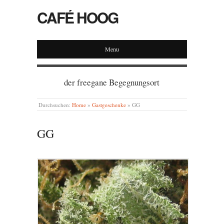
CAFÉ HOOG
Menu
der freegane Begegnungsort
Durchsuchen:
Home
»
Gastgeschenke
»
GG
GG