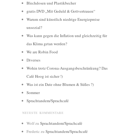
Blechdosen und Plastikbecher
gratis DVD „Mit Geduld & Gottvertrauen“
Warum sind künstlich niedrige Energiepreise
unsozial?
Was kann gegen die Inflation und gleichzeitig für
das Klima getan werden?
We are Robin Food
Diverses
Wohin trotz Corona-Ausgangsbeschränkung? Das
Café Hoog ist sicher !)
Was ist ein Date ohne Blumen & Süßes ?)
Sommer
Sprachtandem/Sprachcafé
NEUESTE KOMMENTARE
Wolf
zu
Sprachtandem/Sprachcafé
Frederic
zu
Sprachtandem/Sprachcafé