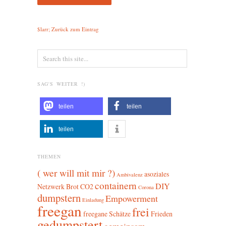
$larr; Zurück zum Eintrag
SAG'S WEITER !)
teilen
teilen
teilen
THEMEN
( wer will mit mir ?)
asoziales
Ambivalenz
containern
DIY
Netzwerk
Brot
CO2
Corona
dumpstern
Empowerment
Einladung
freegan
frei
freegane Schätze
Frieden
gedumpstert