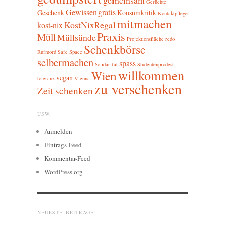
gemeinsam
Gerüchte
Gewissen
gratis
Geschenk
Konsumkritik
Kontaktpflege
mitmachen
KostNixRegal
kost-nix
Praxis
Müll
Müllsünde
Projektionsfläche
redo
Schenkbörse
Rufmord
Safe Space
selbermachen
spass
Solidarität
Studentenprodest
willkommen
Wien
vegan
toleranz
Vienna
zu verschenken
Zeit schenken
USW.
Anmelden
Eintrags-Feed
Kommentar-Feed
WordPress.org
NEUESTE BEITRÄGE